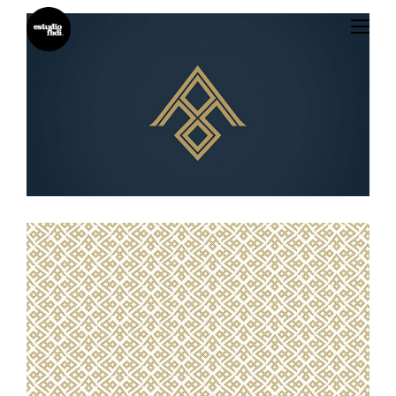
Estudiofbdi®