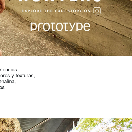
iencias,
res y texturas,
enalina,
vos