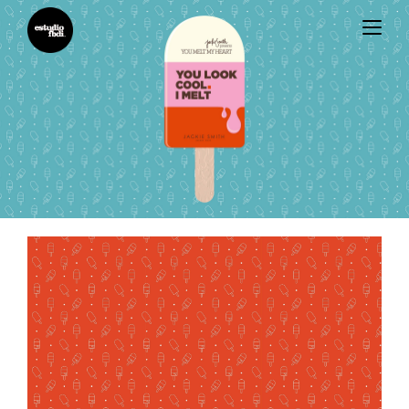
Estudiofbdi®